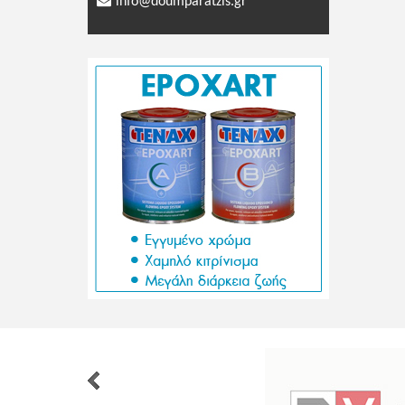
info@doumparatzis.gr