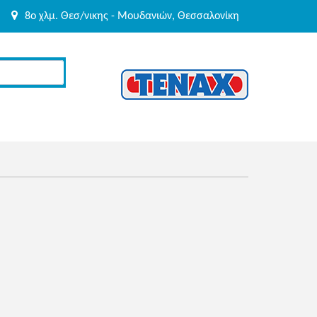
8o χλμ. Θεσ/νικης - Μουδανιών, Θεσσαλονίκη