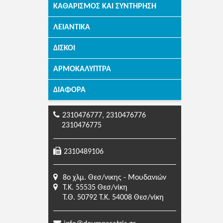
ΚΑΘΑΡΙΣΜΌΣ ΚΑΙ ΣΥΝΤΉΡΗΣΗ
ΛΕΙΑΝΤΙΚΆ
ΔΊΣΚΟΙ
ΑΡΜΟΚΆΛΥΠΤΡΑ
ΔΙΆΦΟΡΑ
2310476777, 2310476776
2310476775
2310489106
8o χλμ. Θεσ/νικης - Μουδανιών
Τ.Κ. 55535 Θεσ/νίκη
Τ.Θ. 50792 Τ.Κ. 54008 Θεσ/νίκη