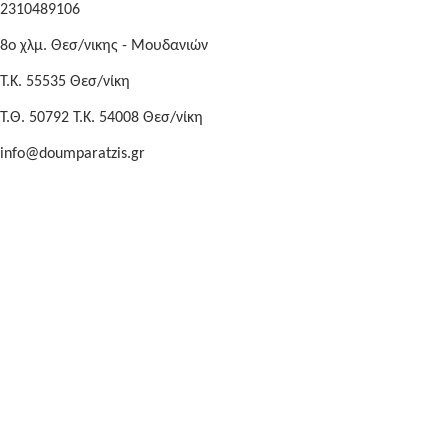
2310489106
8o χλμ. Θεσ/νικης - Μουδανιών
Τ.Κ. 55535 Θεσ/νίκη
Τ.Θ. 50792 Τ.Κ. 54008 Θεσ/νίκη
info@doumparatzis.gr