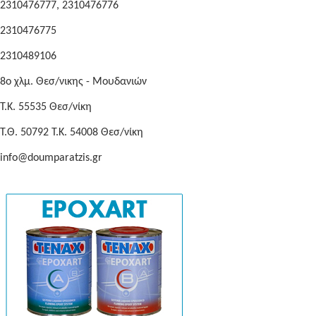
2310476777, 2310476776
2310476775
2310489106
8o χλμ. Θεσ/νικης - Μουδανιών
Τ.Κ. 55535 Θεσ/νίκη
Τ.Θ. 50792 Τ.Κ. 54008 Θεσ/νίκη
info@doumparatzis.gr