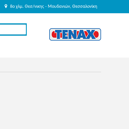
8o χλμ. Θεσ/νικης - Μουδανιών, Θεσσαλονίκη