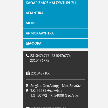
ΚΑΘΑΡΙΣΜΌΣ ΚΑΙ ΣΥΝΤΉΡΗΣΗ
ΛΕΙΑΝΤΙΚΆ
ΔΊΣΚΟΙ
ΑΡΜΟΚΆΛΥΠΤΡΑ
ΔΙΆΦΟΡΑ
2310476777, 2310476776
2310476775
2310489106
8o χλμ. Θεσ/νικης - Μουδανιών
Τ.Κ. 55535 Θεσ/νίκη
Τ.Θ. 50792 Τ.Κ. 54008 Θεσ/νίκη