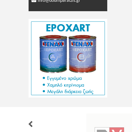
info@doumparatzis.gr