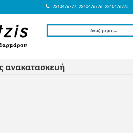
2310476777, 2310476776, 2310476775
ς ανακατασκευή