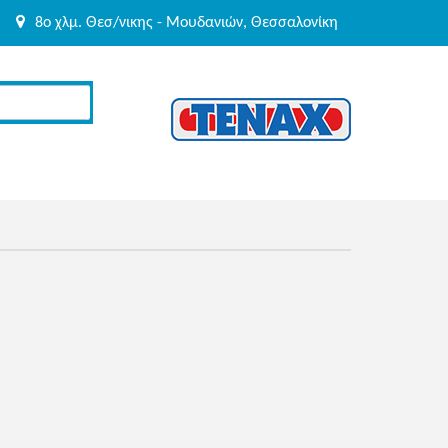
8o χλμ. Θεσ/νικης - Μουδανιών, Θεσσαλονίκη