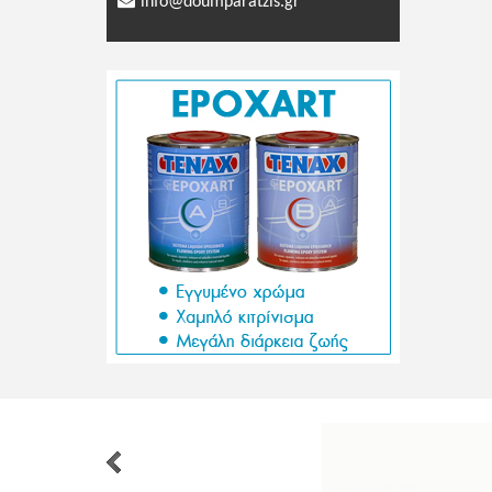
info@doumparatzis.gr