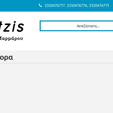
2310476777, 2310476776, 2310476775
φορα