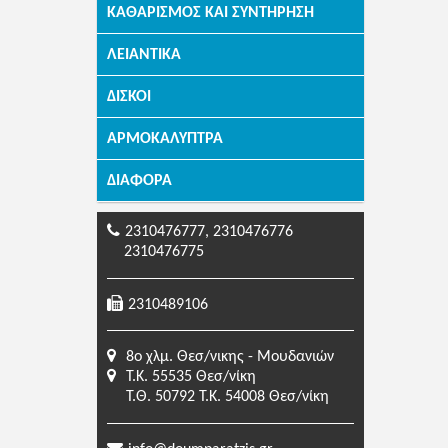
ΚΑΘΑΡΙΣΜΌΣ ΚΑΙ ΣΥΝΤΉΡΗΣΗ
ΛΕΙΑΝΤΙΚΆ
ΔΊΣΚΟΙ
ΑΡΜΟΚΆΛΥΠΤΡΑ
ΔΙΆΦΟΡΑ
2310476777, 2310476776
2310476775
2310489106
8o χλμ. Θεσ/νικης - Μουδανιών
Τ.Κ. 55535 Θεσ/νίκη
Τ.Θ. 50792 Τ.Κ. 54008 Θεσ/νίκη