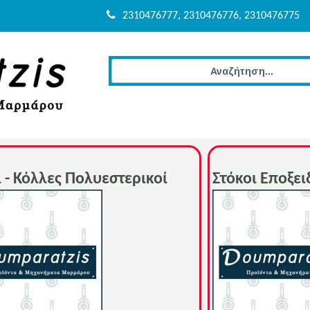
2310476777, 2310476776, 2310476775
ι - Κόλλες Πολυεστερικοί
Στόκοι Εποξει