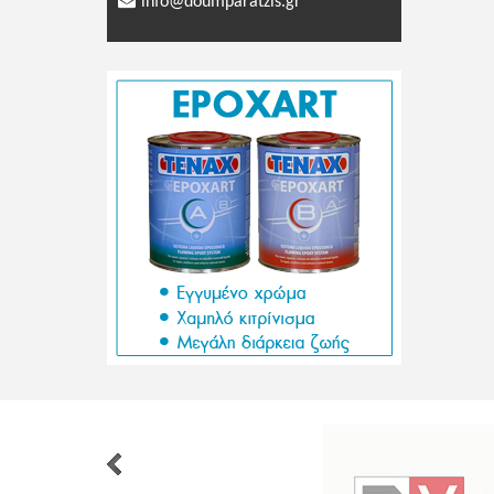
info@doumparatzis.gr