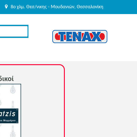
8o χλμ. Θεσ/νικης - Μουδανιών, Θεσσαλονίκη
δικοί