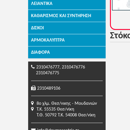
ΛΕΙΑΝΤΙΚΆ
ΚΑΘΑΡΙΣΜΌΣ ΚΑΙ ΣΥΝΤΉΡΗΣΗ
ΔΊΣΚΟΙ
Στόκ
ΑΡΜΟΚΆΛΥΠΤΡΑ
ΔΙΆΦΟΡΑ
2310476777, 2310476776
2310476775
2310489106
8o χλμ. Θεσ/νικης - Μουδανιών
Τ.Κ. 55535 Θεσ/νίκη
Τ.Θ. 50792 Τ.Κ. 54008 Θεσ/νίκη