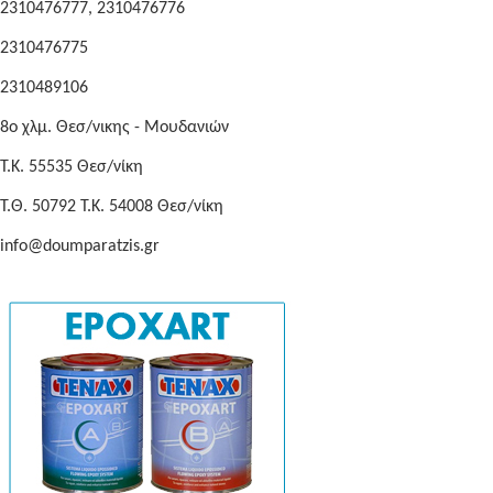
2310476777, 2310476776
2310476775
2310489106
8o χλμ. Θεσ/νικης - Μουδανιών
Τ.Κ. 55535 Θεσ/νίκη
Τ.Θ. 50792 Τ.Κ. 54008 Θεσ/νίκη
info@doumparatzis.gr