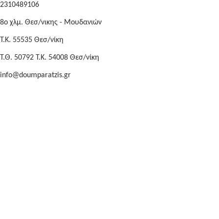
2310489106
8o χλμ. Θεσ/νικης - Μουδανιών
Τ.Κ. 55535 Θεσ/νίκη
Τ.Θ. 50792 Τ.Κ. 54008 Θεσ/νίκη
info@doumparatzis.gr