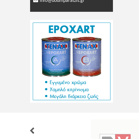
info@doumparatzis.gr