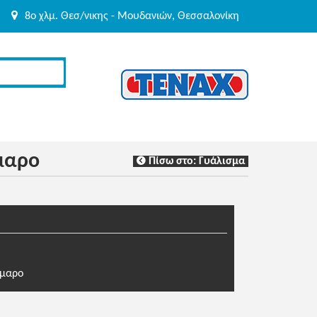
8o χλμ. Θεσ/νικης - Μουδανιών, Θεσσαλονίκη
μαρο
Πίσω στο: Γυάλισμα
ρμαρο