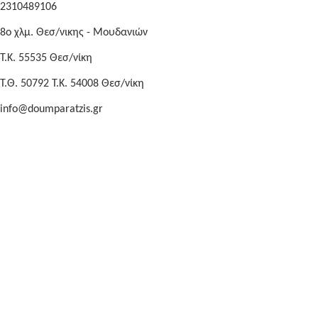
2310489106
8o χλμ. Θεσ/νικης - Μουδανιών
Τ.Κ. 55535 Θεσ/νίκη
Τ.Θ. 50792 Τ.Κ. 54008 Θεσ/νίκη
info@doumparatzis.gr