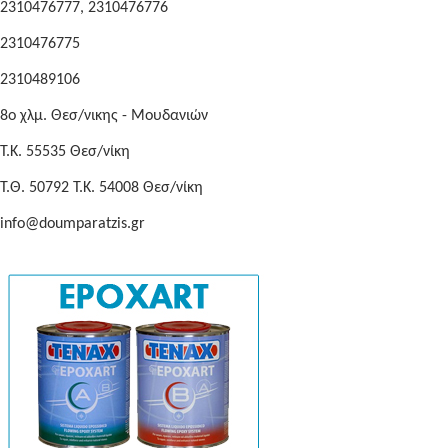
2310476777, 2310476776
2310476775
2310489106
8o χλμ. Θεσ/νικης - Μουδανιών
Τ.Κ. 55535 Θεσ/νίκη
Τ.Θ. 50792 Τ.Κ. 54008 Θεσ/νίκη
info@doumparatzis.gr