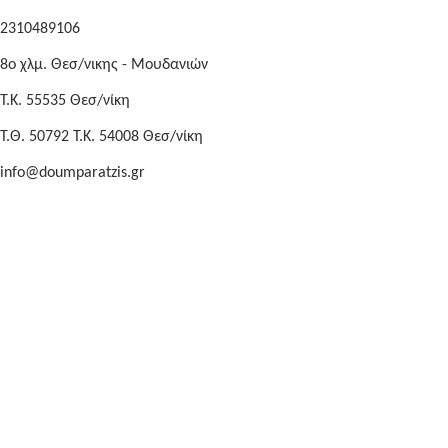
2310489106
8o χλμ. Θεσ/νικης - Μουδανιών
Τ.Κ. 55535 Θεσ/νίκη
Τ.Θ. 50792 Τ.Κ. 54008 Θεσ/νίκη
info@doumparatzis.gr