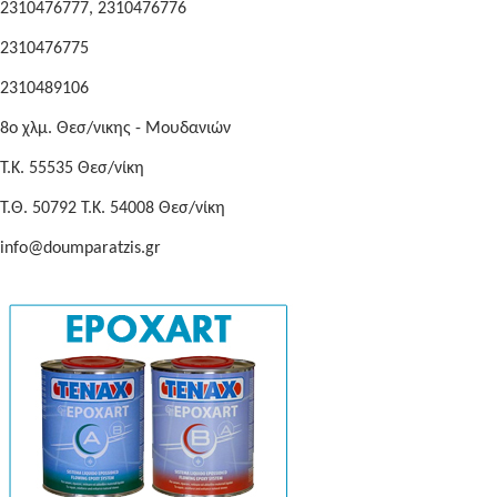
2310476777, 2310476776
2310476775
2310489106
8o χλμ. Θεσ/νικης - Μουδανιών
Τ.Κ. 55535 Θεσ/νίκη
Τ.Θ. 50792 Τ.Κ. 54008 Θεσ/νίκη
info@doumparatzis.gr