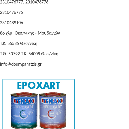
2310476777, 2310476776
2310476775
2310489106
8o χλμ. Θεσ/νικης - Μουδανιών
Τ.Κ. 55535 Θεσ/νίκη
Τ.Θ. 50792 Τ.Κ. 54008 Θεσ/νίκη
info@doumparatzis.gr