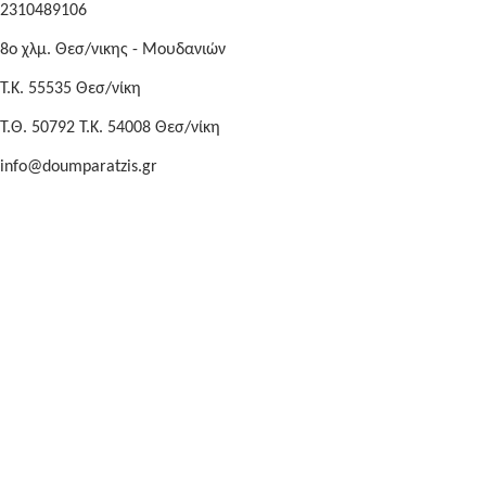
2310489106
8o χλμ. Θεσ/νικης - Μουδανιών
Τ.Κ. 55535 Θεσ/νίκη
Τ.Θ. 50792 Τ.Κ. 54008 Θεσ/νίκη
info@doumparatzis.gr